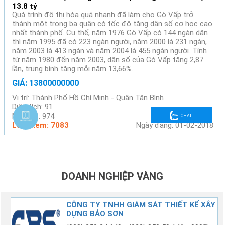
13.8 tỷ
Quá trình đô thị hóa quá nhanh đã làm cho Gò Vấp trở
thành một trong ba quận có tốc độ tăng dân số cơ học cao
nhất thành phố. Cụ thể, năm 1976 Gò Vấp có 144 ngàn dân
thì năm 1995 đã có 223 ngàn người, năm 2000 là 231 ngàn,
năm 2003 là 413 ngàn và năm 2004 là 455 ngàn người. Tính
từ năm 1980 đến năm 2003, dân số của Gò Vấp tăng 2,87
lần, trung bình tăng mỗi năm 13,66%.
GIÁ: 13800000000
Vị trí: Thành Phố Hồ Chí Minh - Quận Tân Bình
Diện tích: 91
Mã BĐS: 974
CHAT
Lượt xem: 7083
Ngày đăng: 01-02-2018
DOANH NGHIỆP VÀNG
G
CÔNG TY TNHH GIÁM SÁT THIẾT KẾ XÂY
DỰNG BẢO SƠN