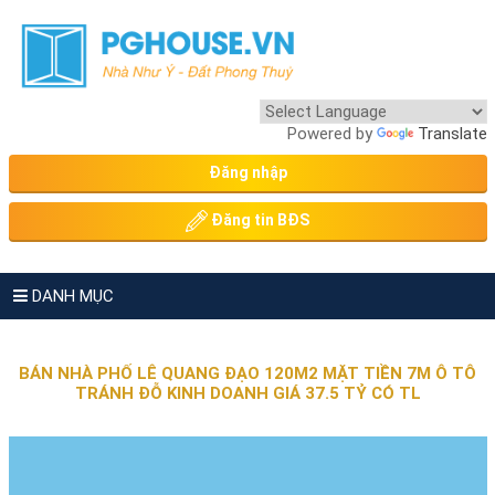
Powered by
Translate
Đăng nhập
Đăng tin BĐS
DANH MỤC
BÁN NHÀ PHỐ LÊ QUANG ĐẠO 120M2 MẶT TIỀN 7M Ô TÔ
TRÁNH ĐỖ KINH DOANH GIÁ 37.5 TỶ CÓ TL