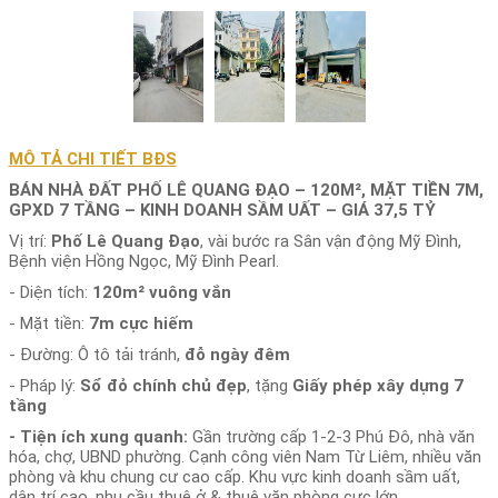
MÔ TẢ CHI TIẾT BĐS
BÁN NHÀ ĐẤT PHỐ LÊ QUANG ĐẠO – 120M², MẶT TIỀN 7M,
GPXD 7 TẦNG – KINH DOANH SẦM UẤT – GIÁ 37,5 TỶ
Vị trí:
Phố Lê Quang Đạo
, vài bước ra Sân vận động Mỹ Đình,
Bệnh viện Hồng Ngọc, Mỹ Đình Pearl.
- Diện tích:
120m² vuông vắn
- Mặt tiền:
7m cực hiếm
- Đường: Ô tô tải tránh,
đỗ ngày đêm
- Pháp lý:
Sổ đỏ chính chủ
đẹp
, tặng
Giấy phép xây dựng 7
tầng
-
Tiện ích xung quanh:
Gần trường cấp 1-2-3 Phú Đô, nhà văn
hóa, chợ, UBND phường. Cạnh công viên Nam Từ Liêm, nhiều văn
phòng và khu chung cư cao cấp. Khu vực kinh doanh sầm uất,
dân trí cao, nhu cầu thuê ở & thuê văn phòng cực lớn.