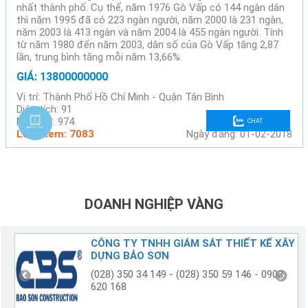
nhất thành phố. Cụ thể, năm 1976 Gò Vấp có 144 ngàn dân
thì năm 1995 đã có 223 ngàn người, năm 2000 là 231 ngàn,
năm 2003 là 413 ngàn và năm 2004 là 455 ngàn người. Tính
từ năm 1980 đến năm 2003, dân số của Gò Vấp tăng 2,87
lần, trung bình tăng mỗi năm 13,66%.
GIÁ: 13800000000
Vị trí: Thành Phố Hồ Chí Minh - Quận Tân Bình
Diện tích: 91
Mã BĐS: 974
CHAT
Lượt xem: 7083
Ngày đăng: 01-02-2018
DOANH NGHIỆP VÀNG
G
CÔNG TY TNHH GIÁM SÁT THIẾT KẾ XÂY
DỰNG BẢO SƠN
(028) 350 34 149 - (028) 350 59 146 - 0903
620 168