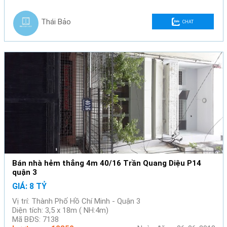
Thái Bảo
CHAT
Bán nhà hẻm thẳng 4m 40/16 Trần Quang Diệu P14
quận 3
GIÁ: 8 TỶ
Vị trí: Thành Phố Hồ Chí Minh - Quận 3
Diện tích: 3,5 x 18m ( NH:4m)
Mã BĐS: 7138