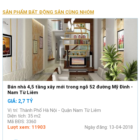
SẢN PHẨM BẤT ĐỘNG SẢN CÙNG NHÓM
Bán nhà 4,5 tầng xây mới trong ngõ 52 đường Mỹ Đình -
Nam Từ Liêm
GIÁ: 2,7 TỶ
Vị trí: Thành Phố Hà Nội - Quận Nam Từ Liêm
Diện tích: 35 m2
Mã BĐS: 3360
Lượt xem: 11903
Ngày đăng: 13-04-2018