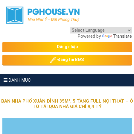
Powered by
Translate
Đăng nhập
Đăng tin BĐS
DANH MỤC
BÁN NHÀ PHỐ XUÂN ĐỈNH 35M², 5 TẦNG FULL NỘI THẤT – Ô
TÔ TẢI QUA NHÀ GIÁ CHỈ 9,4 TỶ