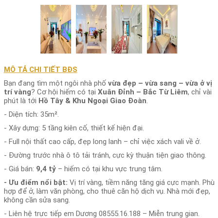
MÔ TẢ CHI TIẾT BĐS
Bạn đang tìm một ngôi nhà phố
vừa đẹp – vừa sang – vừa ở vị
trí vàng
? Cơ hội hiếm có tại
Xuân Đỉnh – Bắc Từ Liêm
, chỉ vài
phút là tới
Hồ Tây & Khu Ngoại Giao Đoàn
.
- Diện tích: 35m².
- Xây dựng: 5 tầng kiên cố, thiết kế hiện đại.
- Full nội thất cao cấp, đẹp long lanh – chỉ việc xách vali về ở.
- Đường trước nhà ô tô tải tránh, cực kỳ thuận tiện giao thông.
- Giá bán:
9,4 tỷ
– hiếm có tại khu vực trung tâm.
-
Ưu điểm nổi bật:
Vị trí vàng, tiềm năng tăng giá cực mạnh. Phù
hợp để ở, làm văn phòng, cho thuê căn hộ dịch vụ. Nhà mới đẹp,
không cần sửa sang.
- Liên hệ trực tiếp em Dương 08555.16.188 – Miễn trung gian.