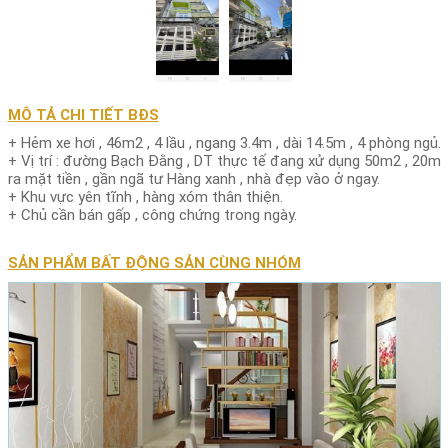
MÔ TẢ CHI TIẾT BĐS
+ Hẻm xe hơi , 46m2 , 4 lầu , ngang 3.4m , dài 14.5m , 4 phòng ngủ.
+ Vị trí : đường Bạch Đằng , DT thực tế đang xử dụng 50m2 , 20m
ra mặt tiền , gần ngã tư Hàng xanh , nhà đẹp vào ở ngay.
+ Khu vực yên tĩnh , hàng xóm thân thiện.
+ Chủ cần bán gấp , công chứng trong ngày.
SẢN PHẨM BẤT ĐỘNG SẢN CÙNG NHÓM