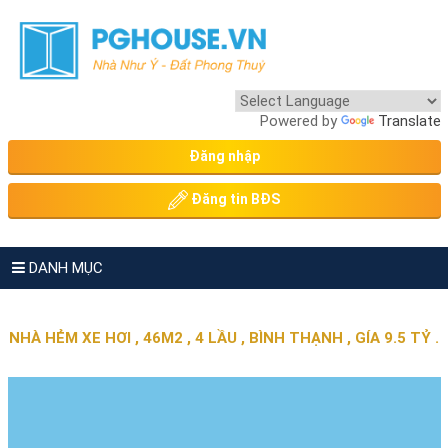
Powered by
Translate
Đăng nhập
Đăng tin BĐS
DANH MỤC
NHÀ HẺM XE HƠI , 46M2 , 4 LẦU , BÌNH THẠNH , GÍA 9.5 TỶ .