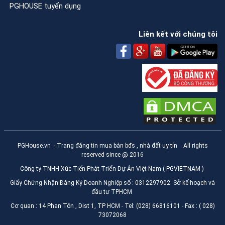
PGHOUSE tuyển dụng
Liên kết với chúng tôi
PGHouse.vn
- Trang đăng tin mua bán bđs , nhà đất uy tín . All rights
reserved since @ 2016
Công ty TNHH Xúc Tiến Phát Triển Dự Án Việt Nam ( PGVIETNAM )
Giấy Chứng Nhận Đăng Ký Doanh Nghiệp số : 0312297902 Sở kế hoạch và
đầu tư TPHCM
Cơ quan : 14 Phan Tôn , Dist 1, TP HCM - Tel: (028) 66816101 - Fax : ( 028)
73072068