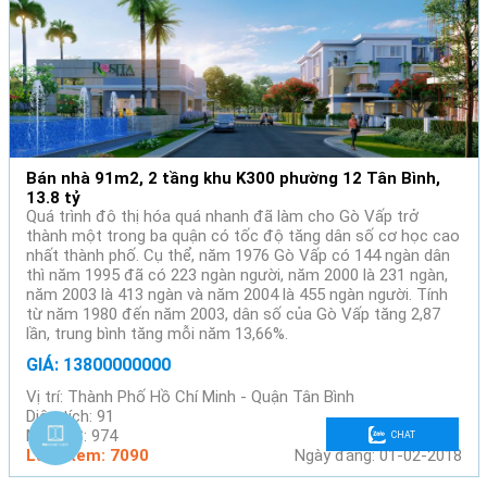
Bán nhà 91m2, 2 tầng khu K300 phường 12 Tân Bình,
13.8 tỷ
Quá trình đô thị hóa quá nhanh đã làm cho Gò Vấp trở
thành một trong ba quận có tốc độ tăng dân số cơ học cao
nhất thành phố. Cụ thể, năm 1976 Gò Vấp có 144 ngàn dân
thì năm 1995 đã có 223 ngàn người, năm 2000 là 231 ngàn,
năm 2003 là 413 ngàn và năm 2004 là 455 ngàn người. Tính
từ năm 1980 đến năm 2003, dân số của Gò Vấp tăng 2,87
lần, trung bình tăng mỗi năm 13,66%.
GIÁ: 13800000000
Vị trí: Thành Phố Hồ Chí Minh - Quận Tân Bình
Diện tích: 91
Mã BĐS: 974
CHAT
Lượt xem: 7090
Ngày đăng: 01-02-2018