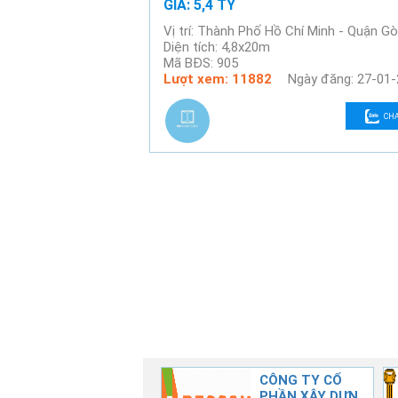
GIÁ: 5,4 TỶ
Vị trí: Thành Phố Hồ Chí Minh - Quận G
Diện tích: 4,8x20m
Mã BĐS: 905
Lượt xem: 11882
Ngày đăng: 27-01
CH
CÔNG TY TNHH
CÔNG TY CỔ
TƯ VẤN XÂY
PHẦN XÂY DỰNG