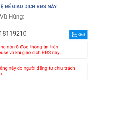
HỆ ĐỂ GIAO DỊCH BĐS NÀY
Vũ Hùng:
18119210
CHAT
òng nói rõ đọc thông tin trên
se.vn khi giao dịch BĐS này.
ăng này do người đăng tự chịu trách
m.