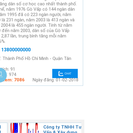
ăng dân số cơ học cao nhất thành phố.
hể, năm 1976 Gò Vấp có 144 ngàn dân
năm 1995 đã có 223 ngàn người, năm
 là 231 ngàn, năm 2003 là 413 ngàn và
2004 là 455 ngàn người. Tính từ năm
 đến năm 2003, dân số của Gò Vấp
 2,87 lần, trung bình tăng mỗi năm
6%.
: 13800000000
rí: Thành Phố Hồ Chí Minh - Quận Tân
 tích: 91
BĐS: 974
CHAT
t xem: 7086
Ngày đăng: 01-02-2018
H
Công ty TNHH Tư
GIA L
Vấn & Xây dựng
CONST