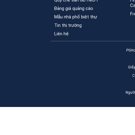
Quy chế sàn GDTMĐT
Fi
C
Bảng giá quảng cáo
Fr
Mẫu nhà phố biệt thự
Tin thị trường
Liên hệ
PGHo
Giấ
C
Người