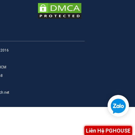
@ 2016
PHCM
68
ch.net
Liên Hệ PGHOUSE