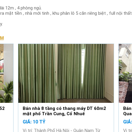
dài 12m , 4 phòng ngủ.
a mặt tiền , nhà mới tinh , khu phân lô 5 căn riêng biệt , full nội thấ
y.
ÓM
 52
Bán nhà 8 tầng có thang máy DT 60m2
Bán
mặt phố Trần Cung, Cổ Nhuế
Qua
GIÁ: 10 TỶ
GIÁ
Vị trí: Thành Phố Hà Nội - Quận Nam Từ
Vị t