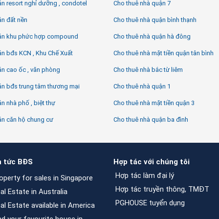
n resort nghỉ dưỡng , condotel
Cho thuê nhà quận 7
án đất nền
Cho thuê nhà quận bình thạnh
án khu phức hợp compound
Cho thuê nhà quận hà đông
án bđs KCN , Khu Chế Xuất
Cho thuê nhà mặt tiền quận tân bình
n cao ốc , văn phòng
Cho thuê nhà bắc từ liêm
án bđs trung tâm thương mại
Cho thuê nhà quận 1
n nhà phố , biệt thự
Cho thuê nhà mặt tiền quận 3
án căn hộ chung cư
Cho thuê nhà quận ba đình
n tức BĐS
Hợp tác với chúng tôi
Hợp tác làm đại lý
operty for sales in Singapore
Hợp tác truyền thông, TMĐT
al Estate in Australia
PGHOUSE tuyển dụng
al Estate available in America