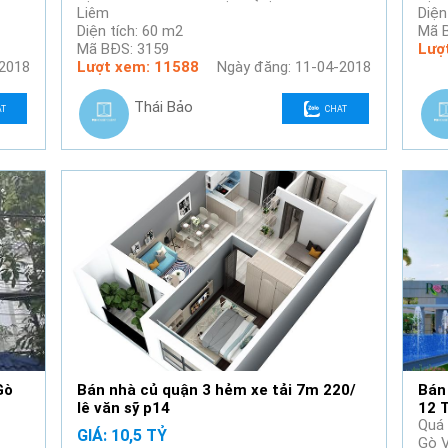
Liêm
Diện
Diện tích: 60 m2
Mã 
Mã BĐS: 3159
Lượ
-2018
Lượt xem: 11588
Ngày đăng: 11-04-2018
Thái Bảo
AT
CHAT
Gò
Bán nhà củ quận 3 hẻm xe tải 7m 220/
Bán
lê văn sỹ p14
12 T
Quá 
GIÁ: 10,5 TỶ
Gò V