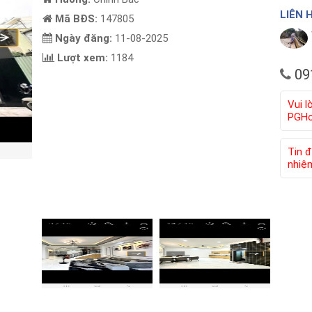
LIÊN 
Mã BĐS:
147805
Ngày đăng:
11-08-2025
Lượt xem:
1184
09
Vui l
PGHou
Tin đ
nhiệ