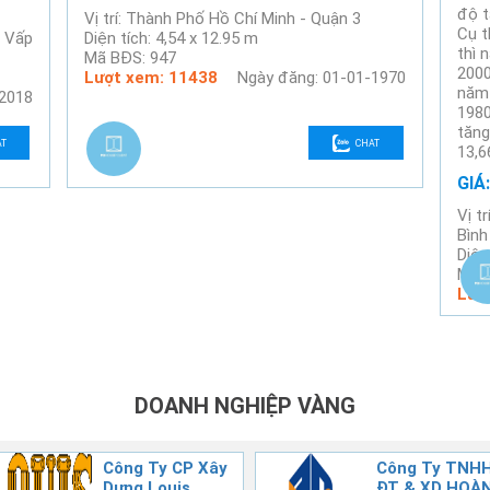
độ t
Vị trí: Thành Phố Hồ Chí Minh - Quận 3
Cụ t
ò Vấp
Diện tích: 4,54 x 12.95 m
thì 
Mã BĐS: 947
2000
Lượt xem: 11438
Ngày đăng: 01-01-1970
năm 
-2018
1980
tăng
AT
CHAT
13,6
GIÁ
Vị t
Bình
Diện
Mã 
Lượ
DOANH NGHIỆP VÀNG
Công Ty CP Xây
Công Ty TNH
Dựng Louis
ĐT & XD HOÀN