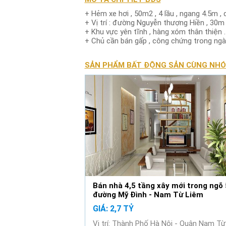
+ Hẻm xe hơi , 50m2 , 4 lầu , ngang 4.5m , 
+ Vị trí : đường Nguyễn thượng Hiền , 30m r
+ Khu vực yên tĩnh , hàng xóm thân thiện .
+ Chủ cần bán gấp , công chứng trong ngà
SẢN PHẨM BẤT ĐỘNG SẢN CÙNG NH
Bán nhà 4,5 tầng xây mới trong ngõ
đường Mỹ Đình - Nam Từ Liêm
GIÁ: 2,7 TỶ
Vị trí: Thành Phố Hà Nội - Quận Nam Từ