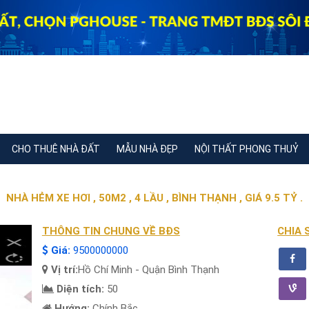
CHO THUÊ NHÀ ĐẤT
MẪU NHÀ ĐẸP
NỘI THẤT PHONG THUỶ
NHÀ HẺM XE HƠI , 50M2 , 4 LẦU , BÌNH THẠNH , GIÁ 9.5 TỶ .
THÔNG TIN CHUNG VỀ BĐS
CHIA 
Giá:
9500000000
Vị trí:
Hồ Chí Minh - Quận Bình Thạnh
Diện tích:
50
Hướng:
Chính Bắc