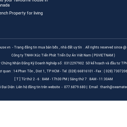
nd your favourite house in
anada
ench Property for living
use.vn
- Trang đăng tin mua bán bđs , nhà đất uy tín . All rights reserved since 
Công ty TNHH Xúc Tiến Phát Triển Dự Án Việt Nam ( PGVIETNAM )
y Chứng Nhận Đăng Ký Doanh Nghiệp số : 0312297902 Sở kế hoạch và đầu tư T
ơ quan : 14 Phan Tôn , Dist 1, TP HCM - Tel: (028) 66816101 - Fax : ( 028) 730720
[ T ] Từ thứ 2 - 6 : 8AM - 17h30 PM | Sáng thứ 7 : 8AM - 11:30AM
 Đại Diện: Liên hệ đăng tin trên website - 077.6879.680 | Email : thanh@seamate