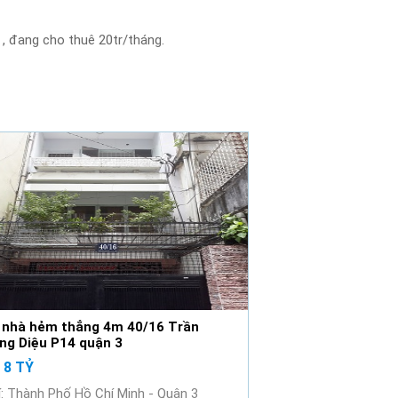
t , đang cho thuê 20tr/tháng.
 nhà hẻm thẳng 4m 40/16 Trần
ng Diệu P14 quận 3
: 8 TỶ
rí: Thành Phố Hồ Chí Minh - Quận 3