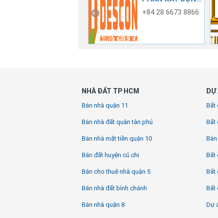
DỰNG CỐ ĐÔ
CÔNG NGHIỆP
0909 433 413 -
+84 28 6673 8866
0908 575 467
NHÀ ĐẤT TP HCM
DỰ 
Bán nhà quận 11
Bất 
Bán nhà đất quận tân phú
Bất 
Bán nhà mặt tiền quận 10
Bán
Bán đất huyện củ chi
Bất 
Bán cho thuê nhà quận 5
Bất 
Bán nhà đất bình chánh
Bất 
Bán nhà quận 8
Dự á