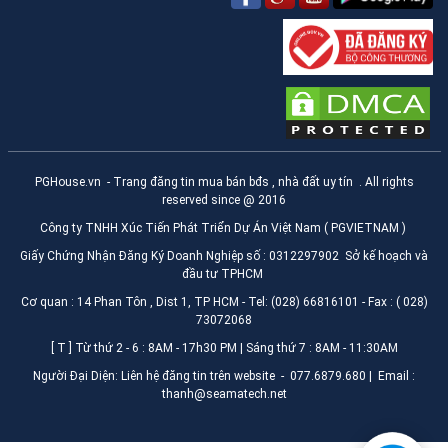
PGHouse.vn
- Trang đăng tin mua bán bđs , nhà đất uy tín . All rights
reserved since @ 2016
Công ty TNHH Xúc Tiến Phát Triển Dự Án Việt Nam ( PGVIETNAM )
Giấy Chứng Nhận Đăng Ký Doanh Nghiệp số : 0312297902 Sở kế hoạch và
đầu tư TPHCM
Cơ quan : 14 Phan Tôn , Dist 1, TP HCM - Tel: (028) 66816101 - Fax : ( 028)
73072068
[ T ] Từ thứ 2 - 6 : 8AM - 17h30 PM | Sáng thứ 7 : 8AM - 11:30AM
Người Đại Diện: Liên hệ đăng tin trên website - 077.6879.680 | Email :
thanh@seamatech.net