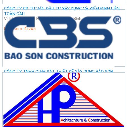
CÔNG TY CP TƯ VẤN ĐẦU TƯ XÂY DỰNG VÀ KIỂM ĐỊNH LIÊN
TOÀN CẦU
Vị trí: Thành Phố Hồ Chí Minh - Quận Bình Thạnh
Lượt xem: 42205
CÔNG TY TNHH GIÁM SÁT THIẾT KẾ XÂY DỰNG BẢO SƠN
Vị trí: Thành Phố Hà Nội - Quận Ba Đình
Lượt xem: 47310