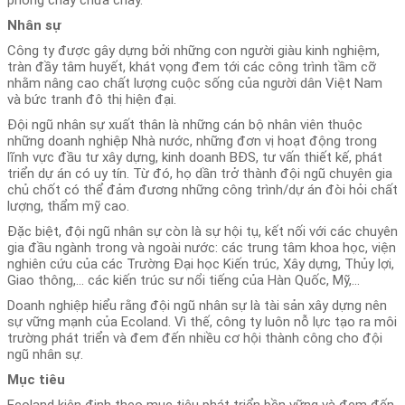
phòng cháy chữa cháy.
Nhân sự
Công ty được gây dựng bởi những con người giàu kinh nghiệm,
tràn đầy tâm huyết, khát vọng đem tới các công trình tầm cỡ
nhằm nâng cao chất lượng cuộc sống của người dân Việt Nam
và bức tranh đô thị hiện đại.
Đội ngũ nhân sự xuất thân là những cán bộ nhân viên thuộc
những doanh nghiệp Nhà nước, những đơn vị hoạt động trong
lĩnh vực đầu tư xây dựng, kinh doanh BĐS, tư vấn thiết kế, phát
triển dự án có uy tín. Từ đó, họ dần trở thành đội ngũ chuyên gia
chủ chốt có thể đảm đương những công trình/dự án đòi hỏi chất
lượng, thẩm mỹ cao.
Đặc biệt, đội ngũ nhân sự còn là sự hội tụ, kết nối với các chuyên
gia đầu ngành trong và ngoài nước: các trung tâm khoa học, viện
nghiên cứu của các Trường Đại học Kiến trúc, Xây dựng, Thủy lợi,
Giao thông,... các kiến trúc sư nổi tiếng của Hàn Quốc, Mỹ,...
Doanh nghiệp hiểu rằng đội ngũ nhân sự là tài sản xây dựng nên
sự vững mạnh của Ecoland. Vì thế, công ty luôn nỗ lực tạo ra môi
trường phát triển và đem đến nhiều cơ hội thành công cho đội
ngũ nhân sự.
Mục tiêu