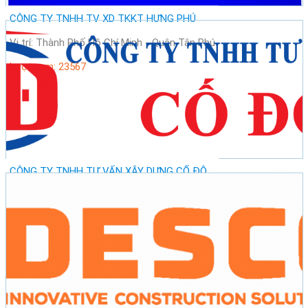
CÔNG TY TNHH TV XD TKKT HƯNG PHÚ
Vị trí: Thành Phố Hồ Chí Minh - Quận Tân Phú
Lượt xem: 23567
CÔNG TY TNHH TƯ VẤN XÂY DỰNG CỐ ĐÔ
Vị trí: Thành Phố Hồ Chí Minh - Quận Tân Phú
Lượt xem: 29219