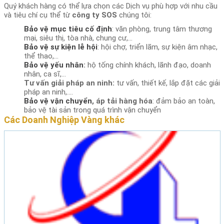
Quý khách hàng có thể lựa chọn các Dịch vụ phù hợp với nhu cầu
và tiêu chí cụ thể từ
công ty SOS
chúng tôi:
B
ả
o v
ệ
m
ụ
c tiêu c
ố
đị
nh
: văn phòng, trung tâm thương
mại, siêu thị, tòa nhà, chung cư,…
B
ả
o v
ệ
s
ự
ki
ệ
n l
ễ
h
ộ
i
: hội chợ, triển lãm, sự kiện âm nhạc,
thể thao,…
B
ả
o v
ệ
yếu nhân
:
hộ tống chính khách, lãnh đạo, doanh
nhân, ca sĩ,…
T
ư
v
ấ
n gi
ả
i pháp an ninh:
tư vấn, thiết kế, lắp đặt các giải
pháp an ninh,….
B
ả
o v
ệ
v
ậ
n chuy
ể
n
, áp t
ả
i hàng hóa
: đảm bảo an toàn,
bảo vệ tài sản trong quá trình vận chuyển
Các Doanh Nghiệp Vàng khác