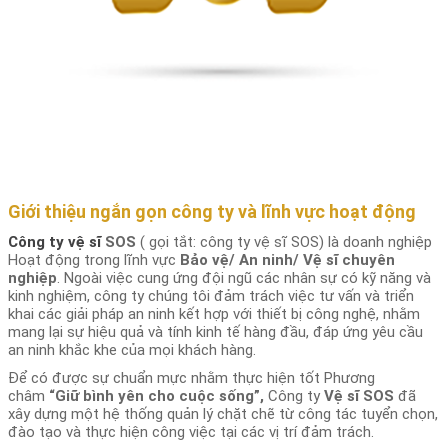
Giới thiệu ngắn gọn công ty và lĩnh vực hoạt động
Công ty vệ sĩ
SOS
( gọi tắt: công ty vệ sĩ SOS) là doanh nghiệp
Hoạt động trong lĩnh vực
B
ả
o v
ệ
/ An ninh/ V
ệ
s
ĩ
chuyên
nghi
ệ
p
. Ngoài việc cung ứng đội ngũ các nhân sự có kỹ năng và
kinh nghiệm, công ty chúng tôi đảm trách việc tư vấn và triển
khai các giải pháp an ninh kết hợp với thiết bị công nghệ, nhằm
mang lại sự hiệu quả và tính kinh tế hàng đầu, đáp ứng yêu cầu
an ninh khắc khe của mọi khách hàng.
Để có được sự chuẩn mực nhằm thực hiện tốt Phương
châm
“Giữ bình yên cho cu
ộ
c sống”
,
Công ty
V
ệ
s
ĩ
SOS
đã
xây dựng một hệ thống quản lý chặt chẽ từ công tác tuyển chọn,
đào tạo và thực hiện công việc tại các vị trí đảm trách.