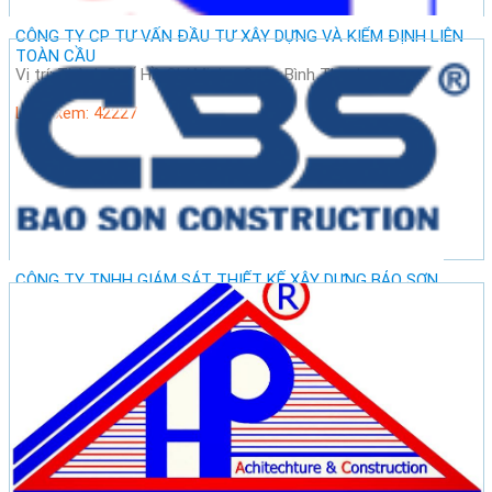
CÔNG TY CP TƯ VẤN ĐẦU TƯ XÂY DỰNG VÀ KIỂM ĐỊNH LIÊN
TOÀN CẦU
Vị trí: Thành Phố Hồ Chí Minh - Quận Bình Thạnh
Lượt xem: 42227
CÔNG TY TNHH GIÁM SÁT THIẾT KẾ XÂY DỰNG BẢO SƠN
Vị trí: Thành Phố Hà Nội - Quận Ba Đình
Lượt xem: 47331