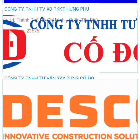
CÔNG TY TNHH TV XD TKKT HƯNG PHÚ
Vị trí: Thành Phố Hồ Chí Minh - Quận Tân Phú
Lượt xem: 23575
CÔNG TY TNHH TƯ VẤN XÂY DỰNG CỐ ĐÔ
Vị trí: Thành Phố Hồ Chí Minh - Quận Tân Phú
Lượt xem: 29228