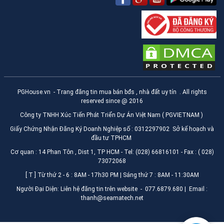
PGHouse.vn
- Trang đăng tin mua bán bđs , nhà đất uy tín . All rights
reserved since @ 2016
Công ty TNHH Xúc Tiến Phát Triển Dự Án Việt Nam ( PGVIETNAM )
Giấy Chứng Nhận Đăng Ký Doanh Nghiệp số : 0312297902 Sở kế hoạch và
đầu tư TPHCM
Cơ quan : 14 Phan Tôn , Dist 1, TP HCM - Tel: (028) 66816101 - Fax : ( 028)
73072068
[ T ] Từ thứ 2 - 6 : 8AM - 17h30 PM | Sáng thứ 7 : 8AM - 11:30AM
Người Đại Diện: Liên hệ đăng tin trên website - 077.6879.680 | Email :
thanh@seamatech.net