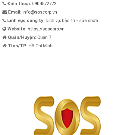
Điện thoại:
0904572772
Email:
info@soscorp.vn
Lĩnh vực công ty:
Dịch vụ, bảo trì - sửa chữa
Website:
https://soscorp.vn
Quận/Huyện:
Quận 7
Tỉnh/TP:
Hồ Chí Minh