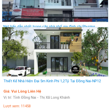
Nét hấp dẫn nhất trong căn nhà phố gia đình chị Phương
Giá: Vui lòng gọi
Vị trí: Thành Phố Hồ Chí Minh - Quận Tân Phú
Lượt xem: 19170
Thiết Kế Nhà Hiện Đại 5m Kinh Phí 1,2Tỷ Tại Đồng Nai-NP12
Giá: Vui Lòng Liên Hệ
Vị trí: Tỉnh Đồng Nai - Thị Xã Long Khánh
Lượt xem: 11458