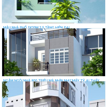
MẪU NHÀ PHỐ 5X20M 2,5 TẦNG HIỆN ĐẠI
Giá: Vui lòng gọi
Vị trí: Thành Phố Hồ Chí Minh - Quận Tân Bình
Lượt xem: 22498
NGẮM NGÔI NHÀ 800 TRIỆU MÀ NHÌN NHƯ MẤY TỶ, AI THẤY
CŨNG MÊ
Giá: Vui lòng gọi
Vị trí: Thành Phố Hồ Chí Minh - Quận Tân Phú
Lượt xem: 27890