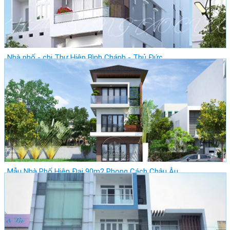
Nhà phố - chị Thư Hiệp Bình Chánh - Thủ Đức
Giá: Vui lòng gọi
Vị trí: Thành Phố Hồ Chí Minh - Quận 1
Lượt xem: 21566
Mẫu Nhà Phố Hiện Đại 90m2 Phong Cách Châu Âu
Giá: Vui lòng gọi
Vị trí: Thành Phố Hồ Chí Minh - Quận Phú Nhuận
Lượt xem: 28115