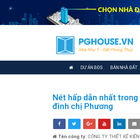
DỰ ÁN BĐS
BÁN NHÀ ĐẤT
Nét hấp dẫn nhất trong
đình chị Phương
Tên công ty:
CÔNG TY THIẾT KẾ KIẾN