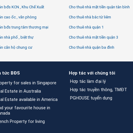
án bđs KCN , Khu Chế Xuất
Cho thuê nhà mặt tiền quận tân bình
n cao ốc , văn phòng
Cho thuê nhà bắc từ liêm
án bđs trung tâm thương mại
Cho thuê nhà quận 1
n nhà phố , biệt thự
Cho thuê nhà mặt tiền quận 3
án căn hộ chung cư
Cho thuê nhà quận ba đình
n tức BĐS
Hợp tác với chúng tôi
Hợp tác làm đại lý
operty for sales in Singapore
Hợp tác truyền thông, TMĐT
al Estate in Australia
PGHOUSE tuyển dụng
al Estate available in America
nd your favourite house in
anada
ench Property for living