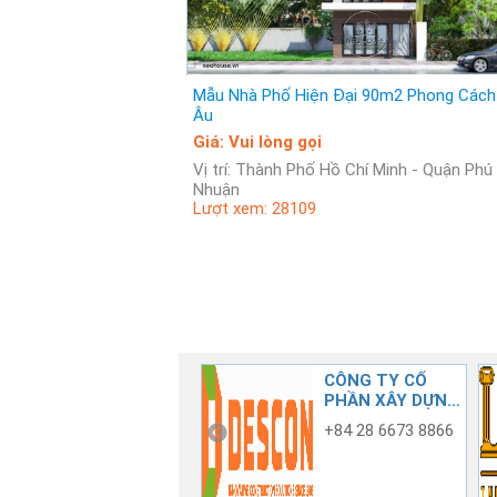
Mẫu Nhà Phố Hiện Đại 90m2 Phong Cách
Âu
Giá: Vui lòng gọi
Vị trí: Thành Phố Hồ Chí Minh - Quận Phú
Nhuận
Lượt xem: 28109
CÔNG TY TNHH
CÔNG TY CỔ
TƯ VẤN XÂY
PHẦN XÂY DỰNG
DỰNG CỐ ĐÔ
CÔNG NGHIỆP
0909 433 413 -
+84 28 6673 8866
0908 575 467