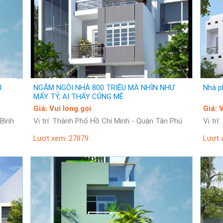
I
NGẮM NGÔI NHÀ 800 TRIỆU MÀ NHÌN NHƯ
Nhà p
MẤY TỶ, AI THẤY CŨNG MÊ
Giá: Vui lòng gọi
G
 Bình
Vị trí: Thành Phố Hồ Chí Minh - Quận Tân Phú
Lượt xem: 27879
Lượt 