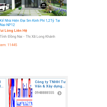
 Kế Nhà Hiện Đại 5m Kinh Phí 1,2Tỷ Tại
Nai-NP12
iá: Vui Lòng Liên Hệ
: Tỉnh Đồng Nai - Thị Xã Long Khánh
xem: 11445
H
Công ty TNHH Tư
GIA L
Vấn & Xây dựng
CONST
Vạn Thịnh Gia
0948888555
090393