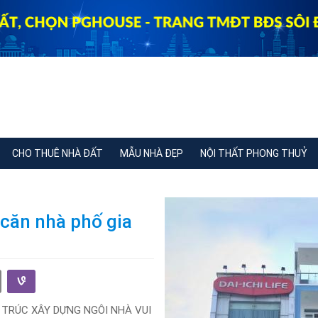
CHO THUÊ NHÀ ĐẤT
MẪU NHÀ ĐẸP
NỘI THẤT PHONG THUỶ
 căn nhà phố gia
 TRÚC XÂY DỰNG NGÔI NHÀ VUI