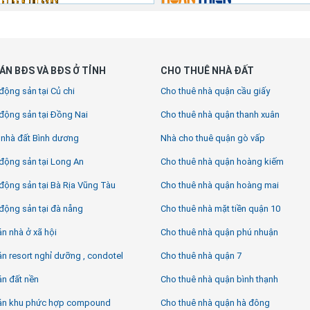
ÁN BĐS VÀ BĐS Ở TỈNH
CHO THUÊ NHÀ ĐẤT
động sản tại Củ chi
Cho thuê nhà quận cầu giấy
động sản tại Đồng Nai
Cho thuê nhà quận thanh xuân
 nhà đất Bình dương
Nhà cho thuê quận gò vấp
động sản tại Long An
Cho thuê nhà quận hoàng kiếm
động sản tại Bà Rịa Vũng Tàu
Cho thuê nhà quận hoàng mai
động sản tại đà nẵng
Cho thuê nhà mặt tiền quận 10
n nhà ở xã hội
Cho thuê nhà quận phú nhuận
n resort nghỉ dưỡng , condotel
Cho thuê nhà quận 7
án đất nền
Cho thuê nhà quận bình thạnh
án khu phức hợp compound
Cho thuê nhà quận hà đông