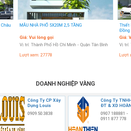
 Châu
MẪU NHÀ PHỐ 5X20M 2,5 TẦNG
Thiết
Đồng 
Giá: Vui lòng gọi
G
Vị trí: Thành Phố Hồ Chí Minh - Quận Tân Bình
Vị trí
Lượt xem: 27778
Lượt 
DOANH NGHIỆP VÀNG
Công Ty CP Xây
Công Ty TNH
Dựng Louis
ĐT & XD HOÀN
THIỆN
0909.50.3838
0907 188881 -
0911 877 778