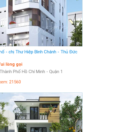
hố - chị Thư Hiệp Bình Chánh - Thủ Đức
iá: Vui lòng gọi
Vị trí: Thành Phố Hồ Chí Minh - Quận 1
xem: 21560