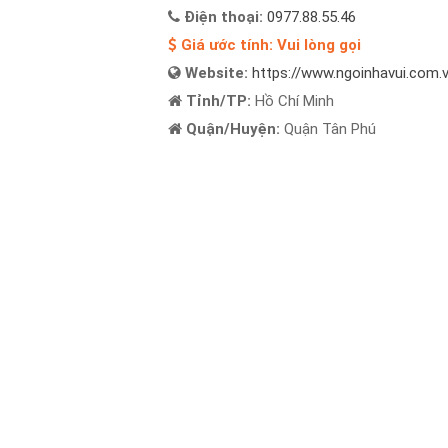
Điện thoại:
0977.88.55.46
Giá ước tính:
Vui lòng gọi
Website:
https://www.ngoinhavui.com.
Tỉnh/TP:
Hồ Chí Minh
Quận/Huyện:
Quận Tân Phú