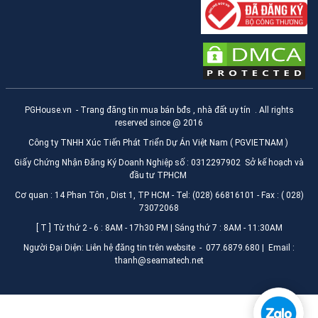
PGHouse.vn
- Trang đăng tin mua bán bđs , nhà đất uy tín . All rights
reserved since @ 2016
Công ty TNHH Xúc Tiến Phát Triển Dự Án Việt Nam ( PGVIETNAM )
Giấy Chứng Nhận Đăng Ký Doanh Nghiệp số : 0312297902 Sở kế hoạch và
đầu tư TPHCM
Cơ quan : 14 Phan Tôn , Dist 1, TP HCM - Tel: (028) 66816101 - Fax : ( 028)
73072068
[ T ] Từ thứ 2 - 6 : 8AM - 17h30 PM | Sáng thứ 7 : 8AM - 11:30AM
Người Đại Diện: Liên hệ đăng tin trên website - 077.6879.680 | Email :
thanh@seamatech.net