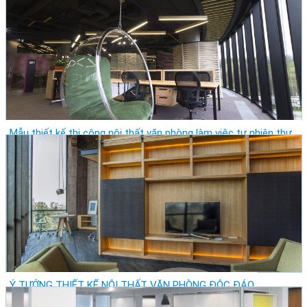
Giá: Vui Lòng Liên Hệ
Vị trí: Thành Phố Hồ Chí Minh - Thành Phố Thủ Đức
Lượt xem: 11457
Mẫu thiết kế thi công nội thất văn phòng làm việc tự nhiên thư
giản
Giá: Vui Lòng Liên Hệ
Vị trí: Thành Phố Hồ Chí Minh - Quận 1
Lượt xem: 11330
Ý TƯỞNG THIẾT KẾ NỘI THẤT VĂN PHÒNG ĐỘC ĐÁO