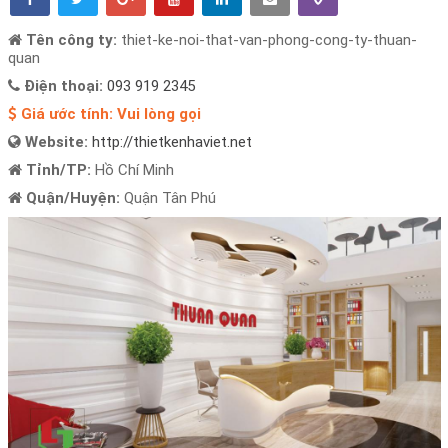
Tên công ty:
thiet-ke-noi-that-van-phong-cong-ty-thuan-
quan
Điện thoại:
093 919 2345
Giá ước tính:
Vui lòng gọi
Website:
http://thietkenhaviet.net
Tỉnh/TP:
Hồ Chí Minh
Quận/Huyện:
Quận Tân Phú