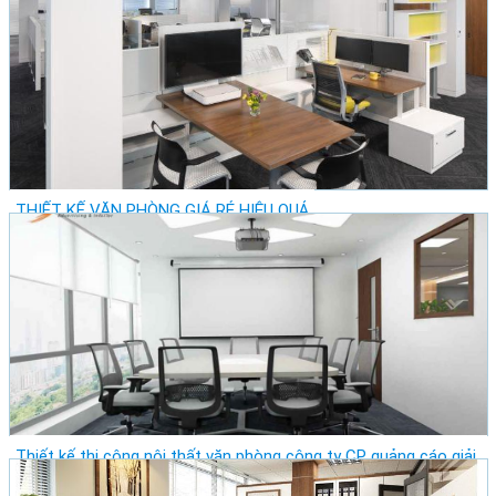
Giá: Vui Lòng Liên Hệ
Vị trí: Thành Phố Hồ Chí Minh - Quận 1
Lượt xem: 11306
THIẾT KẾ VĂN PHÒNG GIÁ RẺ HIỆU QUẢ
Giá: Vui Lòng Liên Hệ
Vị trí: Thành Phố Hồ Chí Minh - Quận 1
Lượt xem: 11579
Thiết kế thi công nội thất văn phòng công ty CP quảng cáo giải
pháp Việt Nam