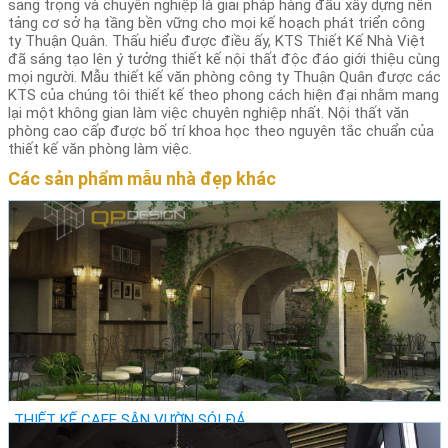
sang trọng và chuyên nghiệp là giải pháp hàng đầu xây dựng nền
tảng cơ sở hạ tầng bền vững cho mọi kế hoạch phát triển công
ty Thuận Quân. Thấu hiểu được điều ấy, KTS Thiết Kế Nhà Việt
đã sáng tạo lên ý tưởng thiết kế nội thất độc đáo giới thiệu cùng
mọi người. Mẫu thiết kế văn phòng công ty Thuận Quân được các
KTS của chúng tôi thiết kế theo phong cách hiện đại nhằm mang
lại một không gian làm việc chuyên nghiệp nhất. Nội thất văn
phòng cao cấp được bố trí khoa học theo nguyên tắc chuẩn của
thiết kế văn phòng làm việc.
Các sản phẩm mẫu nhà đẹp khác
THIẾT KẾ CAFE SÂN VƯỜN SỎI ĐÁ