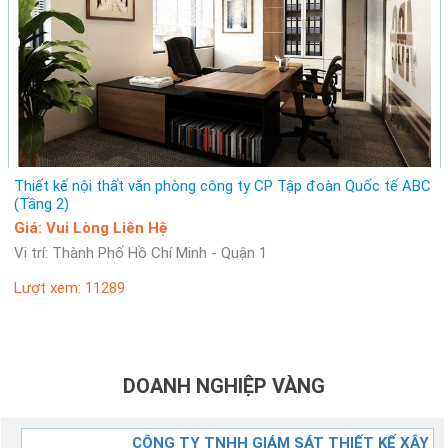
Giá: Vui Lòng Liên Hệ
Vị trí: Thành Phố Hà Nội - Quận Hai Bà Trưng
Lượt xem: 11434
Thiết kế nội thất văn phòng công ty CP Tập đoàn Quốc tế ABC
(Tầng 2)
Giá: Vui Lòng Liên Hệ
Vị trí: Thành Phố Hồ Chí Minh - Quận 1
Lượt xem: 11289
DOANH NGHIỆP VÀNG
G
CÔNG TY TNHH GIÁM SÁT THIẾT KẾ XÂY