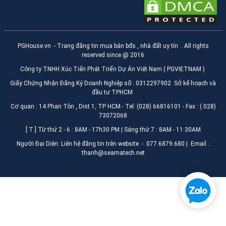
PGHouse.vn
- Trang đăng tin mua bán bđs , nhà đất uy tín . All rights
reserved since @ 2016
Công ty TNHH Xúc Tiến Phát Triển Dự Án Việt Nam ( PGVIETNAM )
Giấy Chứng Nhận Đăng Ký Doanh Nghiệp số : 0312297902 Sở kế hoạch và
đầu tư TPHCM
Cơ quan : 14 Phan Tôn , Dist 1, TP HCM - Tel: (028) 66816101 - Fax : ( 028)
73072068
[ T ] Từ thứ 2 - 6 : 8AM - 17h30 PM | Sáng thứ 7 : 8AM - 11:30AM
Người Đại Diện: Liên hệ đăng tin trên website - 077.6879.680 | Email :
thanh@seamatech.net