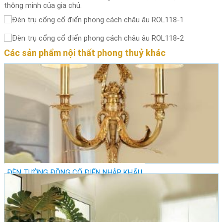
thông minh của gia chủ.
Các sản phẩm nội thất phong thuỷ khác
ĐÈN TƯỜNG ĐỒNG CỔ ĐIỂN NHẬP KHẨU
11,230,000 đ
Vị trí: Thành Phố Hà Nội - Quận Cầu Giấy