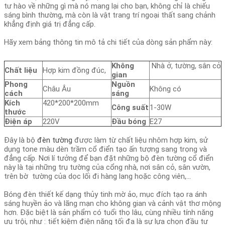
tư hào về những gì mà nó mang lại cho bạn, không chỉ là chiếu
sáng bình thường, mà còn là vật trang trí ngoại thất sang chảnh
khẳng định giá trị đẳng cấp.
Hãy xem bảng thông tin mô tả chi tiết của dòng sản phẩm này:
Không
Nhà ở, tường, sân cỏ
Chất liệu
Hợp kim đồng đúc,
gian
Phong
Nguồn
Châu Âu
Không có
cách
sáng
Kích
420*200*200mm
Công suất
1-30W
thước
Điện áp
220V
Đầu bóng
E27
Đây là bộ
đèn tường
được làm từ chất liệu nhôm hợp kim, sử
dụng tone màu dèn trầm cổ điển tạo ấn tượng sang trọng và
đẳng cấp. Nơi lí tưởng để bạn đặt những bộ đèn tường cổ điển
này là tại những trụ tường của cổng nhà, nơi sân cỏ, sân vườn,
trên bờ tường của dọc lối đi hàng lang hoặc công viên,...
Bóng đèn thiết kế dạng thủy tinh mờ ảo, mục đích tạo ra ánh
sáng huyền ảo và lãng mạn cho không gian và cảnh vật thơ mộng
hơn. Đặc biệt là sản phẩm có tuổi thọ lâu, cùng nhiều tính năng
ưu trội, như : tiết kiệm điện năng tối đa là sự lựa chọn đầu tư