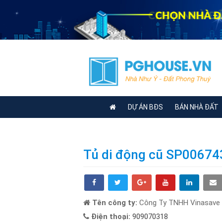
DỰ ÁN BĐS
BÁN NHÀ ĐẤT
Tủ di động cũ SP00674
Tên công ty:
Công Ty TNHH Vinasave
Điện thoại:
909070318