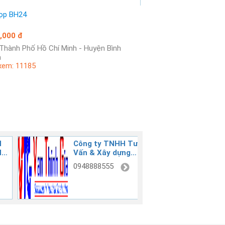
ọp BH24
,000 đ
h
xem: 11185
H
Công ty TNHH Tư
GIA L
Vấn & Xây dựng
CONST
Vạn Thịnh Gia
0948888555
090393