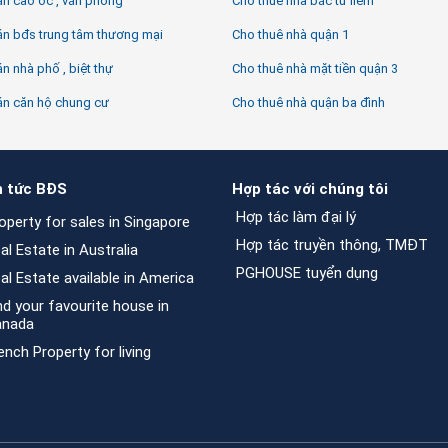
n cao ốc , văn phòng
Cho thuê nhà bắc từ liêm
án bđs trung tâm thương mại
Cho thuê nhà quận 1
n nhà phố , biệt thự
Cho thuê nhà mặt tiền quận 3
án căn hộ chung cư
Cho thuê nhà quận ba đình
n tức BĐS
Hợp tác với chúng tôi
Hợp tác làm đại lý
operty for sales in Singapore
Hợp tác truyền thông, TMĐT
al Estate in Australia
PGHOUSE tuyển dụng
al Estate available in America
nd your favourite house in
anada
ench Property for living