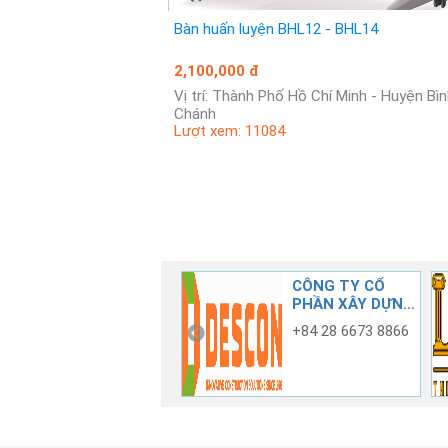
Bàn huấn luyện BHL12 - BHL14
2,100,000 đ
Vị trí: Thành Phố Hồ Chí Minh - Huyện Bình
Chánh
Lượt xem: 11084
CÔNG TY TNHH
CÔNG TY CỔ
TƯ VẤN XÂY
PHẦN XÂY DỰNG
DỰNG CỐ ĐÔ
CÔNG NGHIỆP
0909 433 413 -
+84 28 6673 8866
0908 575 467