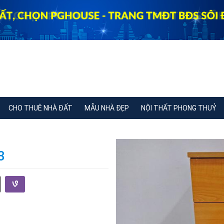
CHO THUÊ NHÀ ĐẤT
MẪU NHÀ ĐẸP
NỘI THẤT PHONG THUỶ
3