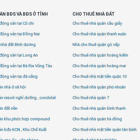
ÁN BĐS VÀ BĐS Ở TỈNH
CHO THUÊ NHÀ ĐẤT
động sản tại Củ chi
Cho thuê nhà quận cầu giấy
động sản tại Đồng Nai
Cho thuê nhà quận thanh xuân
 nhà đất Bình dương
Nhà cho thuê quận gò vấp
động sản tại Long An
Cho thuê nhà quận hoàng kiếm
động sản tại Bà Rịa Vũng Tàu
Cho thuê nhà quận hoàng mai
động sản tại đà nẵng
Cho thuê nhà mặt tiền quận 10
n nhà ở xã hội
Cho thuê nhà quận phú nhuận
n resort nghỉ dưỡng , condotel
Cho thuê nhà quận 7
án đất nền
Cho thuê nhà quận bình thạnh
án khu phức hợp compound
Cho thuê nhà quận hà đông
án bđs KCN , Khu Chế Xuất
Cho thuê nhà mặt tiền quận tân bình