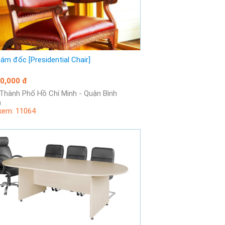
iám đốc [Presidential Chair]
0,000 đ
h
xem: 11064