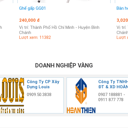
Ghế gấp GG01
Bàn h
240,000 đ
3,020
Vị trí: Thành Phố Hồ Chí Minh - Huyện Bình
Vị trí: Thành Phố Hồ Chí Minh - Huyện Bình
Chánh
Chán
Lượt xem: 11382
Lượt 
DOANH NGHIỆP VÀNG
Công Ty CP Xây
Công Ty TNH
Dựng Louis
ĐT & XD HOÀN
THIỆN
0909.50.3838
0907 188881 -
0911 877 778